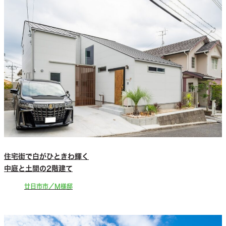
住宅街で白がひときわ輝く
中庭と土間の2階建て
廿日市市／M様邸