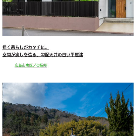
描く暮らしがカタチに。
空間が癒しを造る、勾配天井の白い平屋建
広島市南区／O様邸