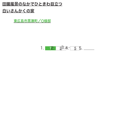
田園風景のなかでひときわ目立つ
白いさんかくの家
東広島市黒瀬町／O様邸
…
1
2
5
CONTACT
お問い合わせ