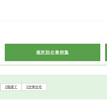
場所別の事例集
2階建て
2世帯住宅