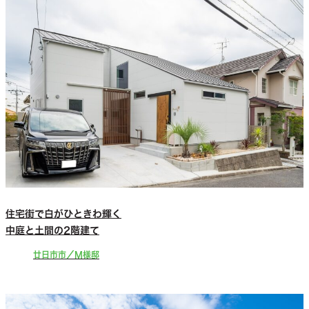
住宅街で白がひときわ輝く
中庭と土間の2階建て
廿日市市／M様邸