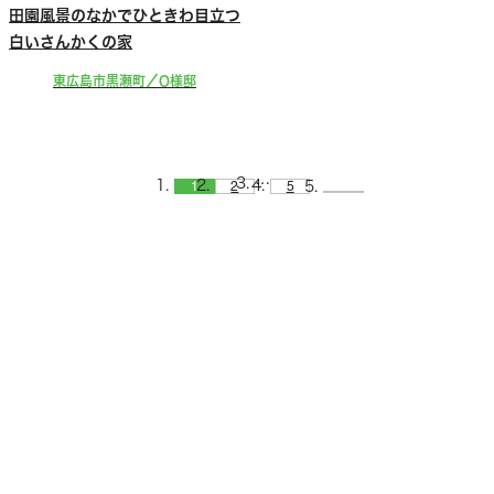
田園風景のなかでひときわ目立つ
白いさんかくの家
東広島市黒瀬町／O様邸
…
1
2
5
CONTACT
お問い合わせ