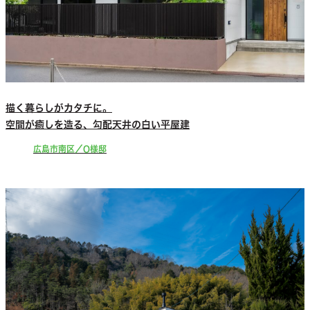
描く暮らしがカタチに。
空間が癒しを造る、勾配天井の白い平屋建
広島市南区／O様邸