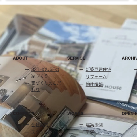
ABOUT
SERVICE
ARCHI
321HOUSEの
新築戸建住宅
家づくり
リフォーム
家づくりのこだ
物件情報
わり
COMPANY
WORKS
OPEN 
会社案内
建築事例
スタッフ紹介
平屋