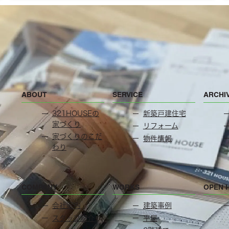
ABOUT
SERVICE
ARCHI
321HOUSEの
新築戸建住宅
家づくり
リフォーム
家づくりのこだ
物件情報
わり
COMPANY
WORKS
OPEN 
会社案内
建築事例
スタッフ紹介
平屋