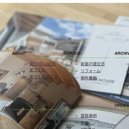
ABOUT
SERVICE
ARCHI
321HOUSEの
新築戸建住宅
家づくり
リフォーム
家づくりのこだ
物件情報
わり
COMPANY
WORKS
OPEN 
会社案内
建築事例
スタッフ紹介
平屋