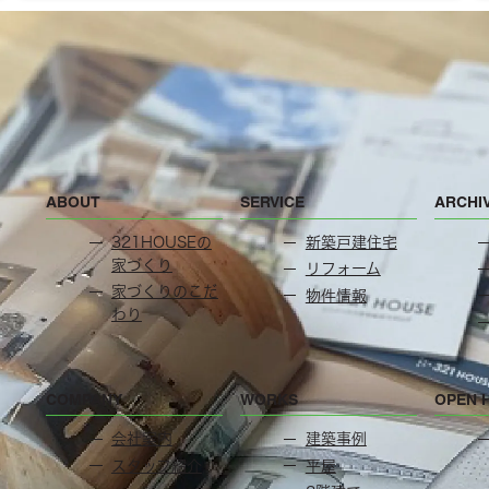
ABOUT
SERVICE
ARCHI
321HOUSEの
新築戸建住宅
家づくり
リフォーム
家づくりのこだ
物件情報
わり
COMPANY
WORKS
OPEN 
会社案内
建築事例
スタッフ紹介
平屋