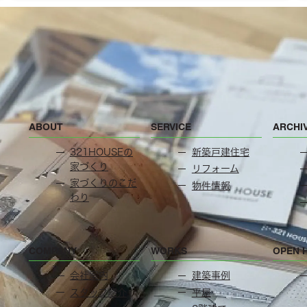
ABOUT
SERVICE
ARCHI
321HOUSEの
新築戸建住宅
家づくり
リフォーム
家づくりのこだ
物件情報
わり
COMPANY
WORKS
OPEN 
会社案内
建築事例
スタッフ紹介
平屋